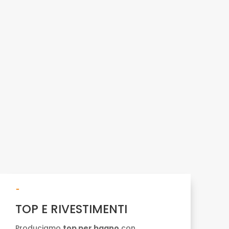
-
TOP E RIVESTIMENTI
Produciamo
top per bagno
con